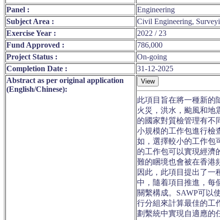
Panel :
Engineering
Subject Area :
Civil Engineering, Survey
Exercise Year :
2022 / 23
Fund Approved :
786,000
Project Status :
On-going
Completion Date :
31-12-2025
Abstract as per original application
(English/Chinese):
此項目旨在將一種新的
火災，洪水，颱風和地
的國家對質檢管理有不
小規模的工作包進行檢
如，選擇較小的工作包
的工作包可以實現經濟
難的睏境也會被在香港
因此，此項目提出了一種
中，隨着項目推進，每
關繫構成。SAWP可
行分組來計算最佳的工
劃繫統中實現自適應的