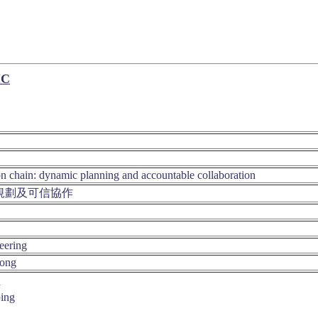
IC
n chain: dynamic planning and accountable collaboration
規劃及可信協作
eering
Kong
n
ing