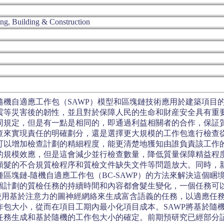
ing, Building & Construction
隨機自適應工作包（SAWP）模型和區塊鏈技術應用於建築項目
震等災害後的韌性，並且對於保障人民的生命和財産安全具有重
同規定，但是有一點是相同的，即通過利益相關者的合作，保証
查來實現責任的明確劃分，還是選擇更大規模的工作包進行檢查
可以增加檢查計劃的精細程度，能更清楚地獲知由誰負責該工作
的規模效應，但是這會減少並行檢查數量，降低質量保障精益程
頻髮的不合規質檢程序和質檢文件缺失文件等問題放大。同時，
區塊鏈-隨機自適應工作包（BC-SAWP）的方法來解決這個睏境
個計劃的質檢任務的持續時間和內容都會髮生變化，一個任務可
以使用基於注意力的圖神經網絡來生成富含語義的任務，以適應任務
作包大小，從而在項目工期內最小化項目成本。SAWP將基於隨
任務生成和基於隨機的工作包大小的確定。前期預研究已經部分証