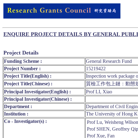
ENQUIRE PROJECT DETAILS BY GENERAL PUBL
Project Details
Funding Scheme :
General Research Fund
Project Number :
15219422
Project Title(English) :
Inspection work package o
Project Title(Chinese) :
質檢工作包上鏈：動態
Principal Investigator(English) :
Prof LI, Xiao
Principal Investigator(Chinese) :
Department :
Department of Civil Engin
Institution :
The University of Hong 
Co - Investigator(s) :
Prof Lu, Weisheng Wilso
Prof SHEN, Geoffrey Qip
Prof Xue, Fan