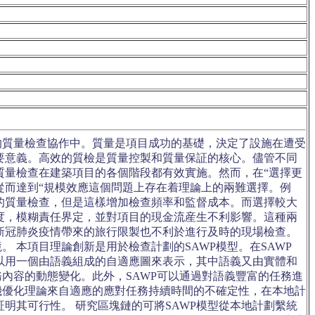
的質量檢查協作中。質量是項目成功的基礎，決定了設施在遭受
要意義。高效的質檢是質量控製和質量保証的核心。儘管不同
質量檢查在建築項目的各個階段都有效實施。然而，在“選擇更
從而達到“規模效應這個問題上存在着理論上的兩難選擇。例
的質量檢查，但是這樣增加檢查頻率和監督成本。而選擇較大
度，模糊責任界定，並對項目的現金流産生不利影響。這種兩
新冠肺炎疫情帶來的旅行限製也不利於進行及時的現場檢查。
。 本項目理論創新是用於檢查計劃的SAWP模型。在SAWP
以用一個由語義組成的自適應圖來表示，其中語義又由實體和
內容的動態變化。此外，SAWP可以通過對語義豐富的任務進
機優化理論來自適應的應對任務持續時間的不確定性，在本地計
明其可行性。 研究區塊鏈的可將SAWP模型從本地計劃繫統