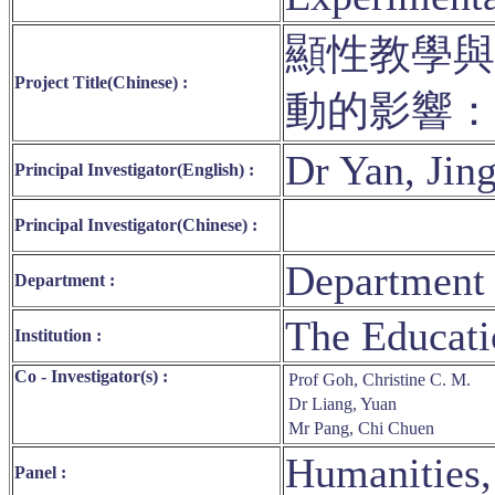
顯性教學與
Project Title(Chinese) :
動的影響
Dr Yan, Jin
Principal Investigator(English) :
Principal Investigator(Chinese) :
Department 
Department :
The Educati
Institution :
Co - Investigator(s) :
Prof Goh, Christine C. M.
Dr Liang, Yuan
Mr Pang, Chi Chuen
Humanities,
Panel :