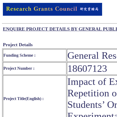
ENQUIRE PROJECT DETAILS BY GENERAL PUBL
Project Details
General Res
Funding Scheme :
18607123
Project Number :
Impact of Ex
Repetition 
Project Title(English) :
Students’ Or
Experiment