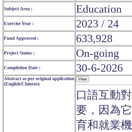
Education
Subject Area :
2023 / 24
Exercise Year :
633,928
Fund Approved :
On-going
Project Status :
30-6-2026
Completion Date :
Abstract as per original application
(English/Chinese):
口語互動對
要，因為它
育和就業機